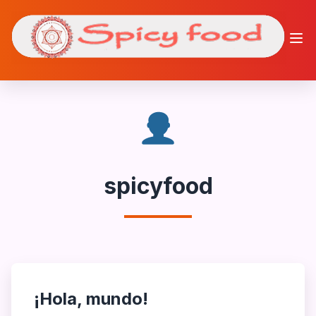
Saltar
al
contenido
spicyfood
¡Hola, mundo!